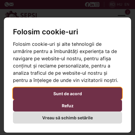
RO
HU
EN
2
Folosim cookie-uri
Pagina web SepsiPARK
Situații financiare
Folosim cookie-uri și alte tehnologii de
Situații financiare
urmărire pentru a îmbunătăți experiența ta de
navigare pe website-ul nostru, pentru afișa
conținut și reclame personalizate, pentru a
2025
analiza traficul de pe website-ul nostru și
Bilant 2025
pentru a înțelege de unde vin vizitatorii noștri.
Raport audit 2025
Sunt de acord
Bilant semestrial 2025
Refuz
2024
Vreau să schimb setările
Bilant 2024