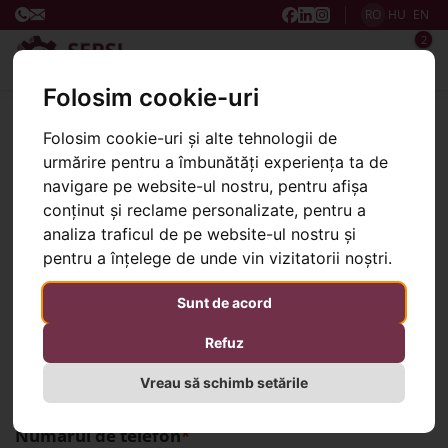
RO
HU
EN
2
Folosim cookie-uri
Pagina web SepsiPARK
Contact
Folosim cookie-uri și alte tehnologii de
Contact
urmărire pentru a îmbunătăți experiența ta de
navigare pe website-ul nostru, pentru afișa
conținut și reclame personalizate, pentru a
analiza traficul de pe website-ul nostru și
Contactați-ne print e-mail
pentru a înțelege de unde vin vizitatorii noștri.
Nume complet
Sunt de acord
Refuz
Adresa de e-mail
Vreau să schimb setările
Numărul de telefon