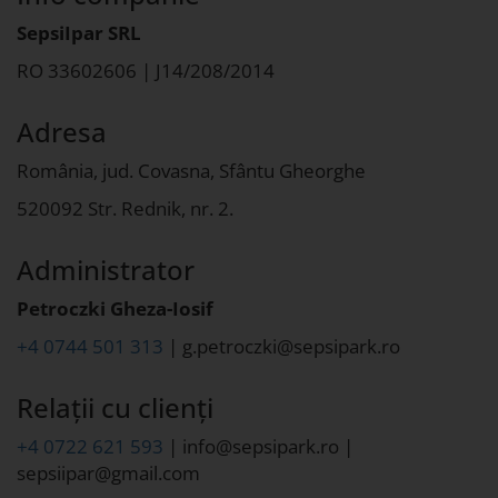
SepsiIpar SRL
RO 33602606 | J14/208/2014
Adresa
România, jud. Covasna, Sfântu Gheorghe
520092 Str. Rednik, nr. 2.
Administrator
Petroczki Gheza-Iosif
+4 0744 501 313
| g.petroczki@sepsipark.ro
Relații cu clienți
+4 0722 621 593
| info@sepsipark.ro |
sepsiipar@gmail.com