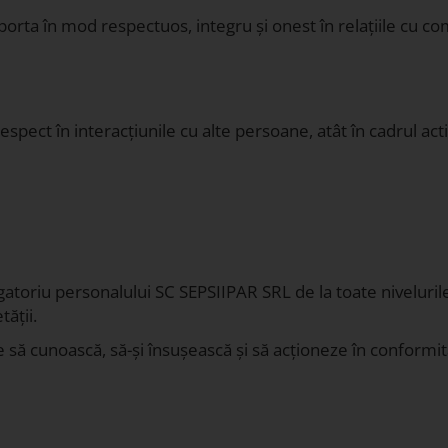
rta în mod respectuos, integru și onest în relațiile cu com
ct în interacțiunile cu alte persoane, atât în cadrul activit
toriu personalului SC SEPSIIPAR SRL de la toate nivelurile 
tății.
 să cunoască, să-și însușească și să acționeze în conformit