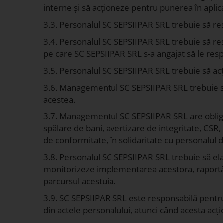
interne și să acționeze pentru punerea în aplicar
3.3. Personalul SC SEPSIIPAR SRL trebuie să resp
3.4. Personalul SC SEPSIIPAR SRL trebuie să resp
pe care SC SEPSIIPAR SRL s-a angajat să le res
3.5. Personalul SC SEPSIIPAR SRL trebuie să acț
3.6. Managementul SC SEPSIIPAR SRL trebuie să r
acestea.
3.7. Managementul SC SEPSIIPAR SRL are obligaț
spălare de bani, avertizare de integritate, CSR
de conformitate, în solidaritate cu personalul 
3.8. Personalul SC SEPSIIPAR SRL trebuie să ela
monitorizeze implementarea acestora, raportân
parcursul acestuia.
3.9. SC SEPSIIPAR SRL este responsabilă pentru 
din actele personalului, atunci când acesta ac