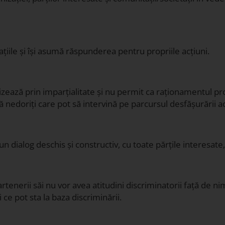
țiile și își asumă răspunderea pentru propriile acțiuni.
zează prin imparțialitate și nu permit ca raționamentul pro
ță nedoriți care pot să intervină pe parcursul desfășurării ac
un dialog deschis și constructiv, cu toate părțile interesate
enerii săi nu vor avea atitudini discriminatorii față de nime
 ce pot sta la baza discriminării.