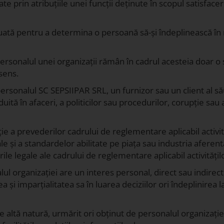
te prin atribuțiile unei funcții deținute în scopul satisfacer
tuată pentru a determina o persoană să-și îndeplinească în 
personalul unei organizații rămân în cadrul acesteia doar 
 sens.
personalul SC SEPSIIPAR SRL, un furnizor sau un client al 
ă în afaceri, a politicilor sau procedurilor, corupție sau alt
 a prevederilor cadrului de reglementare aplicabil activită
le și a standardelor abilitate pe piața sau industria afere
e legale ale cadrului de reglementare aplicabil activitățilo
lul organizației are un interes personal, direct sau indirect
 și imparțialitatea sa în luarea deciziilor ori îndeplinirea la
 altă natură, urmărit ori obținut de personalul organizației