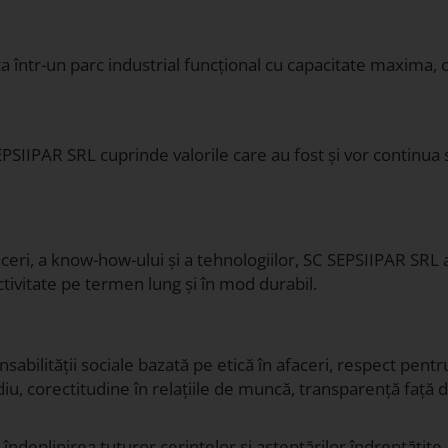
 într-un parc industrial funcțional cu capacitate maxima, o
PSIIPAR SRL cuprinde valorile care au fost și vor continua să
faceri, a know-how-ului și a tehnologiilor, SC SEPSIIPAR SR
ctivitate pe termen lung și în mod durabil.
abilității sociale bazată pe etică în afaceri, respect pentr
 corectitudine în relațiile de muncă, transparență față de au
ndeplinirea tuturor cerințelor și așteptărilor îndreptățite 