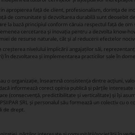
n apropierea față de client, profesionalism, dorința de inov
 față de comunitate și dezvoltarea durabilă sunt deosebit 
 are la bază principiul conform căruia respectul față de om
nea cercetarea și inovația pentru a dezvolta know-how-ul î
onomiei de resurse naturale, cât și al reducerii efectelor nociv
eșterea nivelului implicării angajaților săi, reprezentanțil
ri) în dezvoltarea și implementarea practicilor sale în domen
u o organizație, înseamnă consistența dintre acțiuni, valori
dacă informează corect opinia publică și părțile interesate 
e (consecvență, predictibilitate și verticalitate) și își asum
C SEPSIIPAR SRL și personalul său formează un colectiv cu o 
li de drept.
ației, părților interesate și comunității/societății în vede