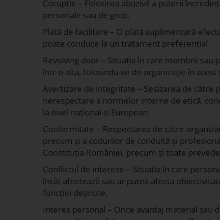
Corupție – Folosirea abuzivă a puterii încredința
personale sau de grup.
Plată de facilitare – O plată suplimentară efec
poate conduce la un tratament preferențial.
Revolving door – Situația în care membrii sau 
într-o alta, folosindu-se de organizație în acest
Avertizare de integritate – Sesizarea de către 
nerespectare a normelor interne de etică, conduit
la nivel național și European.
Conformitate – Respectarea de către organizație
precum și a codurilor de conduită și profesiona
Constituția României, precum și toate prevederil
Conflictul de interese – Situația în care persona
încât afectează sau ar putea afecta obiectivitatea
funcției deținute.
Interes personal – Orice avantaj material sau de