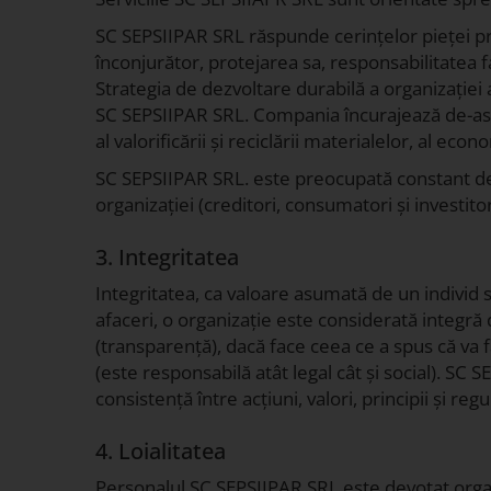
SC SEPSIIPAR SRL răspunde cerințelor pieței pri
înconjurător, protejarea sa, responsabilitatea
Strategia de dezvoltare durabilă a organizației
SC SEPSIIPAR SRL. Compania încurajează de-aseme
al valorificării și reciclării materialelor, al ec
SC SEPSIIPAR SRL. este preocupată constant de cr
organizației (creditori, consumatori și investito
3. Integritatea
Integritatea, ca valoare asumată de un individ sa
afaceri, o organizație este considerată integră 
(transparență), dacă face ceea ce a spus că va fac
(este responsabilă atât legal cât și social). S
consistență între acțiuni, valori, principii și regu
4. Loialitatea
Personalul SC SEPSIIPAR SRL este devotat organiz