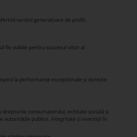
ferind servicii generatoare de profit.
 fie viabile pentru succesul viitor al
L aspiră la performanțe excepționale și dorește
u drepturile consumatorului, echitate socială și
toritățile publice, integritate și investiții în
ale părților interesate.