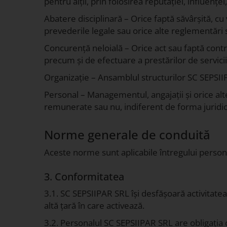
pentru alții, prin folosirea reputației, influenței,
Abatere disciplinară – Orice faptă săvârșită, cu 
prevederile legale sau orice alte reglementări 
Concurență neloială – Orice act sau faptă contra
precum și de efectuare a prestărilor de servicii
Organizație – Ansamblul structurilor SC SEPSIIP
Personal – Managementul, angajații și orice alt
remunerate sau nu, indiferent de forma juridic
Norme generale de conduită
Aceste norme sunt aplicabile întregului persona
3. Conformitatea
3.1. SC SEPSIIPAR SRL își desfășoară activitate
altă țară în care activează.
3.2. Personalul SC SEPSIIPAR SRL are obligația 