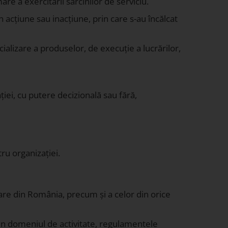
rmare a exercitării sarcinilor de serviciu.
n acțiune sau inacțiune, prin care s-au încălcat
ializare a produselor, de execuție a lucrărilor,
iei, cu putere decizională sau fără,
ru organizației.
are din România, precum și a celor din orice
 din domeniul de activitate, regulamentele