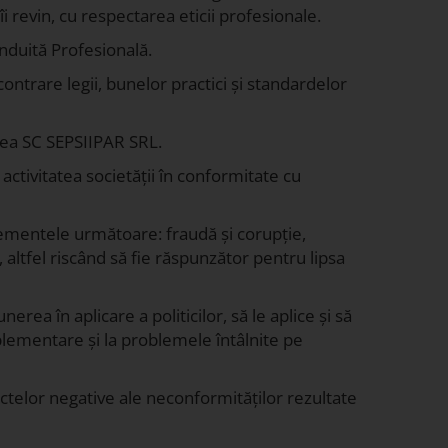
îi revin, cu respectarea eticii profesionale.
onduită Profesională.
ontrare legii, bunelor practici și standardelor
inea SC SEPSIIPAR SRL.
ctivitatea societății în conformitate cu
lementele următoare: fraudă și corupție,
altfel riscând să fie răspunzător pentru lipsa
a în aplicare a politicilor, să le aplice și să
ementare și la problemele întâlnite pe
ctelor negative ale neconformităților rezultate