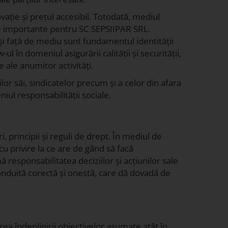
ație și prețul accesibil. Totodată, mediul
de importante pentru SC SEPSIIPAR SRL.
 și față de mediu sunt fundamentul identității
n domeniul asigurării calității și securității,
e ale anumitor activități.
or săi, sindicatelor precum și a celor din afara
iul responsabilității sociale.
, principii și reguli de drept. În mediul de
cu privire la ce are de gând să facă
ă responsabilitatea deciziilor și acțiunilor sale
conduită corectă și onestă, care dă dovadă de
rea îndeplinirii obiectivelor asumate atât în