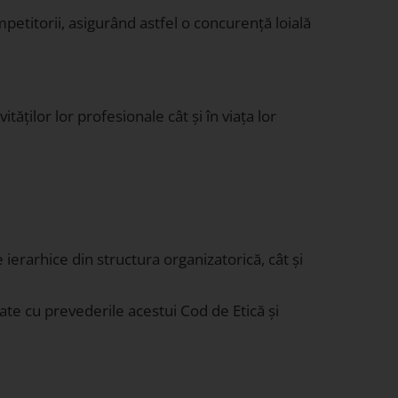
petitorii, asigurând astfel o concurență loială
ăților lor profesionale cât și în viața lor
ierarhice din structura organizatorică, cât și
ate cu prevederile acestui Cod de Etică și