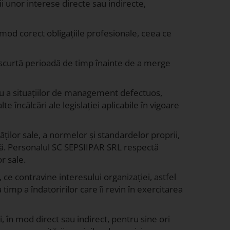
ii unor interese directe sau indirecte,
mod corect obligațiile profesionale, ceea ce
o scurtă perioadă de timp înainte de a merge
său a situațiilor de management defectuos,
e încălcări ale legislației aplicabile în vigoare
ților sale, a normelor și standardelor proprii,
ntă. Personalul SC SEPSIIPAR SRL respectă
r sale.
, ce contravine interesului organizației, astfel
 timp a îndatoririlor care îi revin în exercitarea
, în mod direct sau indirect, pentru sine ori