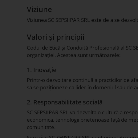
Viziune
Viziunea SC SEPSIIPAR SRL este de a se dezvolta
Valori și principii
Codul de Etică și Conduită Profesională al SC SE
organizației. Acestea sunt următoarele:
1. Inovație
Printr-o dezvoltare continuă a practicilor de a
să se poziționeze ca lider în domeniul său de a
2. Responsabilitate socială
SC SEPSIIPAR SRL va dezvolta o cultură a respons
economica, tehnologii prietenoase față de mediu,
comunitate.
Serviciile SC SEPSIIAPR SRL sunt orientate spre î