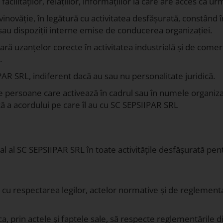
 facilităților, relațiilor, informațiilor la care are acces ca u
vinovăție, în legătură cu activitatea desfășurată, constând î
sau dispoziții interne emise de conducerea organizației.
ră uzanțelor corecte în activitatea industrială și de comerc
.
AR SRL, indiferent dacă au sau nu personalitate juridică.
e persoane care activează în cadrul sau în numele organizaț
ă a acordului pe care îl au cu SC SEPSIIPAR SRL
l al SC SEPSIIPAR SRL în toate activitățile desfășurată pent
a cu respectarea legilor, actelor normative și de reglement
ca, prin actele și faptele sale, să respecte reglementările