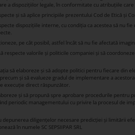
e a dispozițiilor legale, în conformitate cu atribuțiile care 
ecte și să aplice principiile prezentului Cod de Etică și C
ecte dispozițiile interne, cu condiția ca acestea să nu fie c
pecte.
ioneze, pe cât posibil, astfel încât să nu fie afectată imag
especte valorile și politicile companiei și să coordoneze a
ia să elaboreze și să adopte politici pentru fiecare din e
, precum și să evalueze gradul de implementare a acestora, 
de execuție direct răspunzător.
boreze și să propună spre aprobare procedurile pentru punere
d periodic managementului cu privire la procesul de impl
depunerea diligențelor necesare predicției și limitării efe
ționează în numele SC SEPSIIPAR SRL