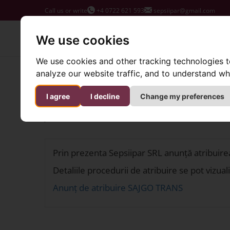
Call us or write
+4 0722 621 593
sepsiipar@gmail.com
We use cookies
We use cookies and other tracking technologies 
SepsiPARK homepage
Announcements
Anunț d
analyze our website traffic, and to understand wh
Anunț de atribuire proceduri
I agree
I decline
Change my preferences
June 6, 2025, 9:31 AM
Prin prezenta Sepsiipar SRL anunță atribuirea
Detaliile procedurii de atribuire se pot vizua
Anunț de atribuire SAJGO TRANS