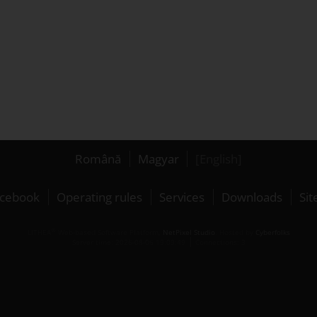
Română
Magyar
[English]
cebook
Operating rules
Services
Downloads
Si
®
LITHEA
Web-based Software Platform,
NetPixel Studio
. Hosted by
Cyberfolks
Server time: 2026-08-06 19:09:49
Connections: 3