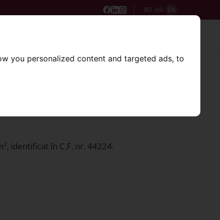
RO
HU
EN
2
ices
Clients
SepsiPARK
Info
ow you personalized content and targeted ads, to
 TRANS SRL)
5 (SAJGO TRANS SRL)
 identificat în C.F. nr. 44224.