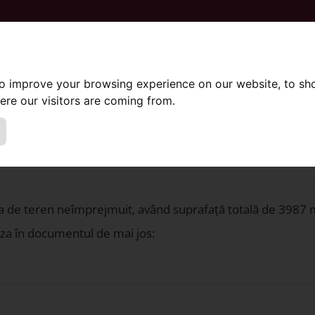
About us
Serv
to improve your browsing experience on our website, to sh
e atribuire proceduri de negociere directă din 20.03.2025 (SAJGO
ere our visitors are coming from.
 de negociere directă din 20.03.202
 de teren neîmprejmuit, având suprafață totală de 3987 m²,
liza în documentul de mai jos: